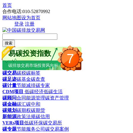
首页
合作电话:010-52870992
网站地图
设为首页
登录
注册
搜索
易碳投资指数
7
碳排放交易市场投资风向标
碳交易
碳税
碳标签
碳足迹
碳基金
碳盘查
碳计量
节能减排
碳专家
CDM项目
低碳经济
低碳生活
碳顾问
合同能源管理
碳资产管理
碳金融
碳汇
碳中和
碳规划
碳期权
碳期货
新能源
政策法规
碳信用
VERs项目
低碳环保
碳交易所
碳专题
节能服务公司
碳交易案例