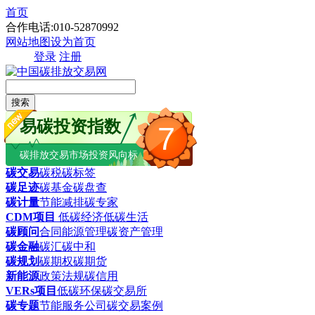
首页
合作电话:010-52870992
网站地图
设为首页
登录
注册
搜索
易碳投资指数
7
碳排放交易市场投资风向标
碳交易
碳税
碳标签
碳足迹
碳基金
碳盘查
碳计量
节能减排
碳专家
CDM项目
低碳经济
低碳生活
碳顾问
合同能源管理
碳资产管理
碳金融
碳汇
碳中和
碳规划
碳期权
碳期货
新能源
政策法规
碳信用
VERs项目
低碳环保
碳交易所
碳专题
节能服务公司
碳交易案例