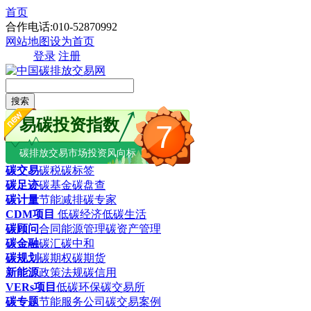
首页
合作电话:010-52870992
网站地图
设为首页
登录
注册
搜索
易碳投资指数
7
碳排放交易市场投资风向标
碳交易
碳税
碳标签
碳足迹
碳基金
碳盘查
碳计量
节能减排
碳专家
CDM项目
低碳经济
低碳生活
碳顾问
合同能源管理
碳资产管理
碳金融
碳汇
碳中和
碳规划
碳期权
碳期货
新能源
政策法规
碳信用
VERs项目
低碳环保
碳交易所
碳专题
节能服务公司
碳交易案例