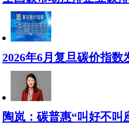
2026年6月复旦碳价指数
陶岚：碳普惠“叫好不叫座