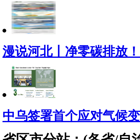
漫说河北丨净零碳排放！
中乌签署首个应对气候变
省区市分站：(各省/自