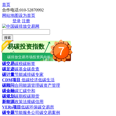
首页
合作电话:010-52870992
网站地图
设为首页
登录
注册
搜索
易碳投资指数
7
碳排放交易市场投资风向标
碳交易
碳税
碳标签
碳足迹
碳基金
碳盘查
碳计量
节能减排
碳专家
CDM项目
低碳经济
低碳生活
碳顾问
合同能源管理
碳资产管理
碳金融
碳汇
碳中和
碳规划
碳期权
碳期货
新能源
政策法规
碳信用
VERs项目
低碳环保
碳交易所
碳专题
节能服务公司
碳交易案例