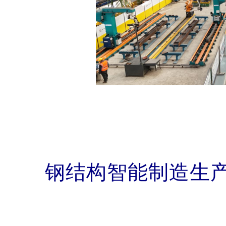
夲呅內傛莱源亍：ф啯碳*排
āńɡ.ｃōｍ
钢结构智能制造生
排*放^鲛*易-網 τā ńｐāī