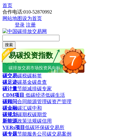
首页
合作电话:010-52870992
网站地图
设为首页
登录
注册
搜索
易碳投资指数
7
碳排放交易市场投资风向标
碳交易
碳税
碳标签
碳足迹
碳基金
碳盘查
碳计量
节能减排
碳专家
CDM项目
低碳经济
低碳生活
碳顾问
合同能源管理
碳资产管理
碳金融
碳汇
碳中和
碳规划
碳期权
碳期货
新能源
政策法规
碳信用
VERs项目
低碳环保
碳交易所
碳专题
节能服务公司
碳交易案例