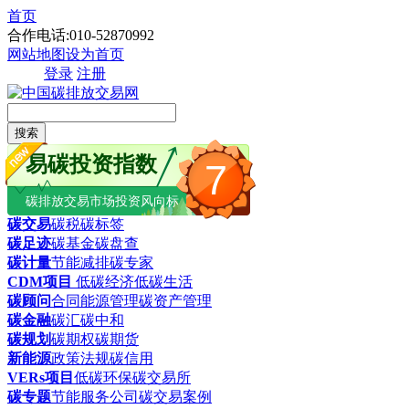
首页
合作电话:010-52870992
网站地图
设为首页
登录
注册
搜索
易碳投资指数
7
碳排放交易市场投资风向标
碳交易
碳税
碳标签
碳足迹
碳基金
碳盘查
碳计量
节能减排
碳专家
CDM项目
低碳经济
低碳生活
碳顾问
合同能源管理
碳资产管理
碳金融
碳汇
碳中和
碳规划
碳期权
碳期货
新能源
政策法规
碳信用
VERs项目
低碳环保
碳交易所
碳专题
节能服务公司
碳交易案例