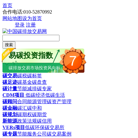
首页
合作电话:010-52870992
网站地图
设为首页
登录
注册
搜索
易碳投资指数
7
碳排放交易市场投资风向标
碳交易
碳税
碳标签
碳足迹
碳基金
碳盘查
碳计量
节能减排
碳专家
CDM项目
低碳经济
低碳生活
碳顾问
合同能源管理
碳资产管理
碳金融
碳汇
碳中和
碳规划
碳期权
碳期货
新能源
政策法规
碳信用
VERs项目
低碳环保
碳交易所
碳专题
节能服务公司
碳交易案例