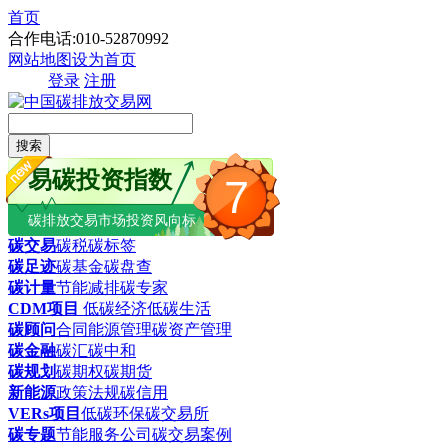
首页
合作电话:010-52870992
网站地图
设为首页
登录
注册
搜索
易碳投资指数
7
碳排放交易市场投资风向标
碳交易
碳税
碳标签
碳足迹
碳基金
碳盘查
碳计量
节能减排
碳专家
CDM项目
低碳经济
低碳生活
碳顾问
合同能源管理
碳资产管理
碳金融
碳汇
碳中和
碳规划
碳期权
碳期货
新能源
政策法规
碳信用
VERs项目
低碳环保
碳交易所
碳专题
节能服务公司
碳交易案例