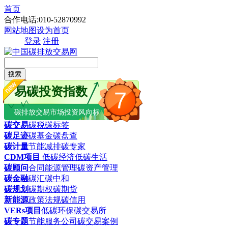
首页
合作电话:010-52870992
网站地图
设为首页
登录
注册
搜索
易碳投资指数
7
碳排放交易市场投资风向标
碳交易
碳税
碳标签
碳足迹
碳基金
碳盘查
碳计量
节能减排
碳专家
CDM项目
低碳经济
低碳生活
碳顾问
合同能源管理
碳资产管理
碳金融
碳汇
碳中和
碳规划
碳期权
碳期货
新能源
政策法规
碳信用
VERs项目
低碳环保
碳交易所
碳专题
节能服务公司
碳交易案例