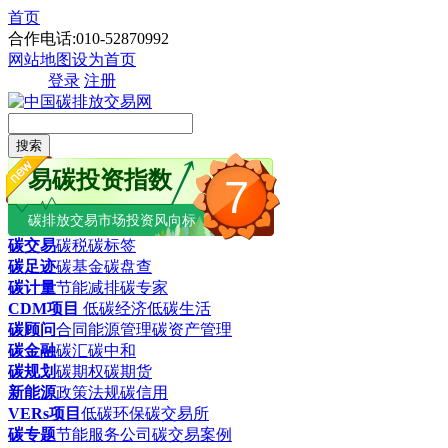
首页
合作电话:010-52870992
网站地图
设为首页
登录
注册
搜索
易碳投资指数
7
碳排放交易市场投资风向标
碳交易
碳税
碳标签
碳足迹
碳基金
碳盘查
碳计量
节能减排
碳专家
CDM项目
低碳经济
低碳生活
碳顾问
合同能源管理
碳资产管理
碳金融
碳汇
碳中和
碳规划
碳期权
碳期货
新能源
政策法规
碳信用
VERs项目
低碳环保
碳交易所
碳专题
节能服务公司
碳交易案例