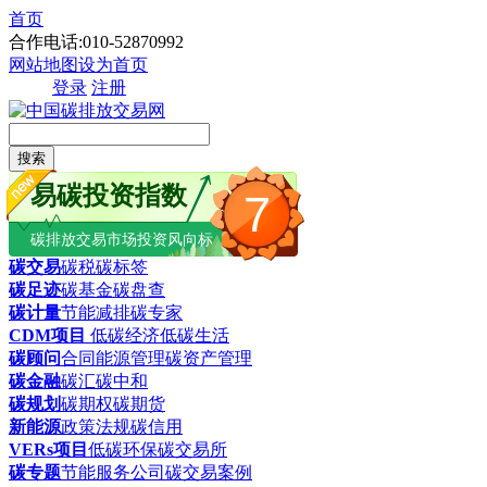
首页
合作电话:010-52870992
网站地图
设为首页
登录
注册
搜索
易碳投资指数
7
碳排放交易市场投资风向标
碳交易
碳税
碳标签
碳足迹
碳基金
碳盘查
碳计量
节能减排
碳专家
CDM项目
低碳经济
低碳生活
碳顾问
合同能源管理
碳资产管理
碳金融
碳汇
碳中和
碳规划
碳期权
碳期货
新能源
政策法规
碳信用
VERs项目
低碳环保
碳交易所
碳专题
节能服务公司
碳交易案例