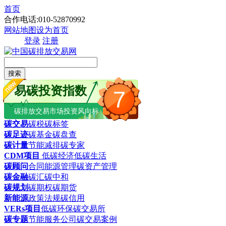
首页
合作电话:010-52870992
网站地图
设为首页
登录
注册
搜索
易碳投资指数
7
碳排放交易市场投资风向标
碳交易
碳税
碳标签
碳足迹
碳基金
碳盘查
碳计量
节能减排
碳专家
CDM项目
低碳经济
低碳生活
碳顾问
合同能源管理
碳资产管理
碳金融
碳汇
碳中和
碳规划
碳期权
碳期货
新能源
政策法规
碳信用
VERs项目
低碳环保
碳交易所
碳专题
节能服务公司
碳交易案例