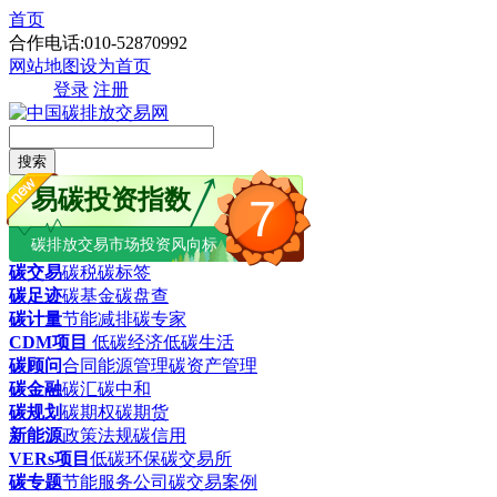
首页
合作电话:010-52870992
网站地图
设为首页
登录
注册
搜索
易碳投资指数
7
碳排放交易市场投资风向标
碳交易
碳税
碳标签
碳足迹
碳基金
碳盘查
碳计量
节能减排
碳专家
CDM项目
低碳经济
低碳生活
碳顾问
合同能源管理
碳资产管理
碳金融
碳汇
碳中和
碳规划
碳期权
碳期货
新能源
政策法规
碳信用
VERs项目
低碳环保
碳交易所
碳专题
节能服务公司
碳交易案例