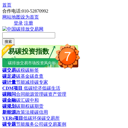
首页
合作电话:010-52870992
网站地图
设为首页
登录
注册
搜索
易碳投资指数
7
碳排放交易市场投资风向标
碳交易
碳税
碳标签
碳足迹
碳基金
碳盘查
碳计量
节能减排
碳专家
CDM项目
低碳经济
低碳生活
碳顾问
合同能源管理
碳资产管理
碳金融
碳汇
碳中和
碳规划
碳期权
碳期货
新能源
政策法规
碳信用
VERs项目
低碳环保
碳交易所
碳专题
节能服务公司
碳交易案例