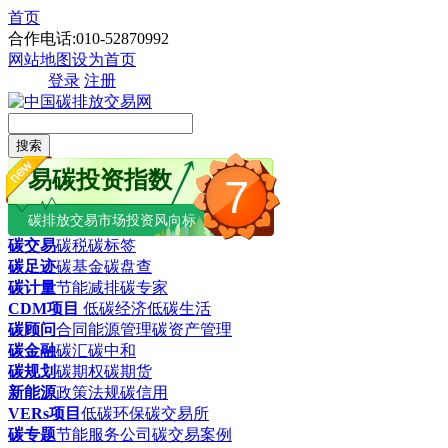
首页
合作电话:010-52870992
网站地图
设为首页
登录
注册
搜索
易碳投资指数
7
碳排放交易市场投资风向标
碳交易
碳税
碳标签
碳足迹
碳基金
碳盘查
碳计量
节能减排
碳专家
CDM项目
低碳经济
低碳生活
碳顾问
合同能源管理
碳资产管理
碳金融
碳汇
碳中和
碳规划
碳期权
碳期货
新能源
政策法规
碳信用
VERs项目
低碳环保
碳交易所
碳专题
节能服务公司
碳交易案例