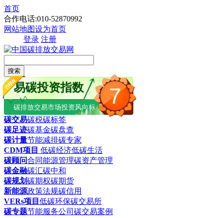
首页
合作电话:010-52870992
网站地图
设为首页
登录
注册
搜索
易碳投资指数
7
碳排放交易市场投资风向标
碳交易
碳税
碳标签
碳足迹
碳基金
碳盘查
碳计量
节能减排
碳专家
CDM项目
低碳经济
低碳生活
碳顾问
合同能源管理
碳资产管理
碳金融
碳汇
碳中和
碳规划
碳期权
碳期货
新能源
政策法规
碳信用
VERs项目
低碳环保
碳交易所
碳专题
节能服务公司
碳交易案例