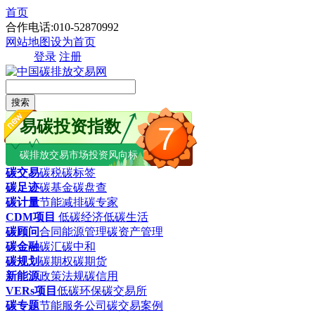
首页
合作电话:010-52870992
网站地图
设为首页
登录
注册
搜索
易碳投资指数
7
碳排放交易市场投资风向标
碳交易
碳税
碳标签
碳足迹
碳基金
碳盘查
碳计量
节能减排
碳专家
CDM项目
低碳经济
低碳生活
碳顾问
合同能源管理
碳资产管理
碳金融
碳汇
碳中和
碳规划
碳期权
碳期货
新能源
政策法规
碳信用
VERs项目
低碳环保
碳交易所
碳专题
节能服务公司
碳交易案例