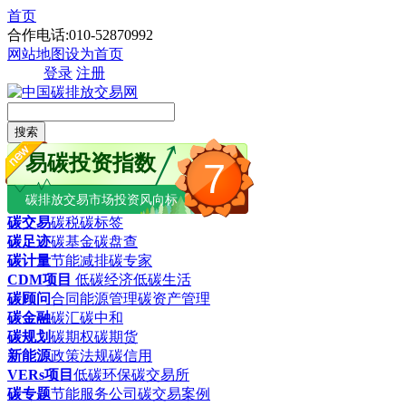
首页
合作电话:010-52870992
网站地图
设为首页
登录
注册
搜索
易碳投资指数
7
碳排放交易市场投资风向标
碳交易
碳税
碳标签
碳足迹
碳基金
碳盘查
碳计量
节能减排
碳专家
CDM项目
低碳经济
低碳生活
碳顾问
合同能源管理
碳资产管理
碳金融
碳汇
碳中和
碳规划
碳期权
碳期货
新能源
政策法规
碳信用
VERs项目
低碳环保
碳交易所
碳专题
节能服务公司
碳交易案例