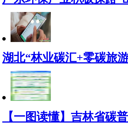
湖北“林业碳汇+零碳旅
【一图读懂】吉林省碳普