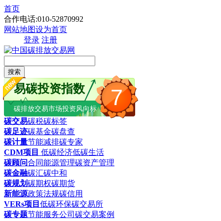
首页
合作电话:010-52870992
网站地图
设为首页
登录
注册
搜索
易碳投资指数
7
碳排放交易市场投资风向标
碳交易
碳税
碳标签
碳足迹
碳基金
碳盘查
碳计量
节能减排
碳专家
CDM项目
低碳经济
低碳生活
碳顾问
合同能源管理
碳资产管理
碳金融
碳汇
碳中和
碳规划
碳期权
碳期货
新能源
政策法规
碳信用
VERs项目
低碳环保
碳交易所
碳专题
节能服务公司
碳交易案例