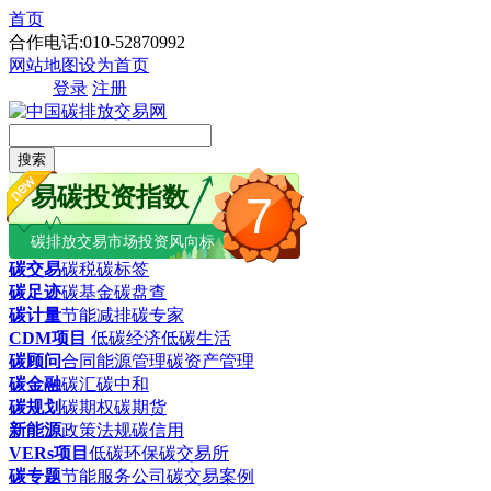
首页
合作电话:010-52870992
网站地图
设为首页
登录
注册
搜索
易碳投资指数
7
碳排放交易市场投资风向标
碳交易
碳税
碳标签
碳足迹
碳基金
碳盘查
碳计量
节能减排
碳专家
CDM项目
低碳经济
低碳生活
碳顾问
合同能源管理
碳资产管理
碳金融
碳汇
碳中和
碳规划
碳期权
碳期货
新能源
政策法规
碳信用
VERs项目
低碳环保
碳交易所
碳专题
节能服务公司
碳交易案例