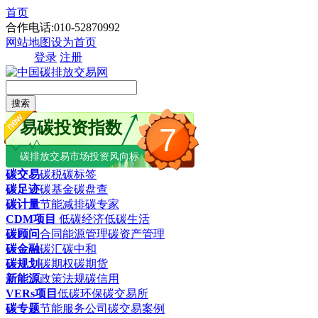
首页
合作电话:010-52870992
网站地图
设为首页
登录
注册
搜索
易碳投资指数
7
碳排放交易市场投资风向标
碳交易
碳税
碳标签
碳足迹
碳基金
碳盘查
碳计量
节能减排
碳专家
CDM项目
低碳经济
低碳生活
碳顾问
合同能源管理
碳资产管理
碳金融
碳汇
碳中和
碳规划
碳期权
碳期货
新能源
政策法规
碳信用
VERs项目
低碳环保
碳交易所
碳专题
节能服务公司
碳交易案例