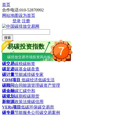
首页
合作电话:010-52870992
网站地图
设为首页
登录
注册
搜索
易碳投资指数
7
碳排放交易市场投资风向标
碳交易
碳税
碳标签
碳足迹
碳基金
碳盘查
碳计量
节能减排
碳专家
CDM项目
低碳经济
低碳生活
碳顾问
合同能源管理
碳资产管理
碳金融
碳汇
碳中和
碳规划
碳期权
碳期货
新能源
政策法规
碳信用
VERs项目
低碳环保
碳交易所
碳专题
节能服务公司
碳交易案例