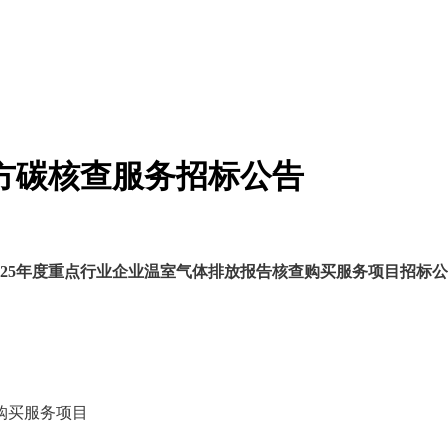
三方碳核查服务招标公告
025年度重点行业企业温室气体排放报告核查购买服务项目招标
购买服务项目
本@文$内.容.来.自：中`国`碳`排*放^交*易^网 t a np 