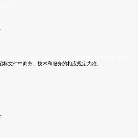
ńɡ.ｃōｍ
二
-容-来-自；中^国_碳0排0放^交-易=网 ta n pa i fa ng . co m
招标文件中商务、技术和服务的相应规定为准。
三