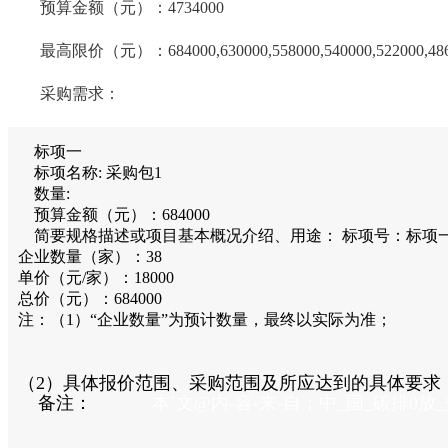
预算金额（元）：
4734000
最高限价（元）：
684000,630000,558000,540000,522000,48
采购需求：
标项一
标项名称:
采购包1
数量:
预算金额（元）：
684000
简要规格描述或项目基本概况介绍、用途：
标项号：标项
企业数量（家）：38
单价（元/家）：18000
总价（元）：684000
注：（1）“企业数量”为预计数量，最终以实际为准；
（2）具体报价范围、采购范围及所应达到的具体要
备注：
本`文@内-容-来-自；中_国_碳排0放_交-易=网 