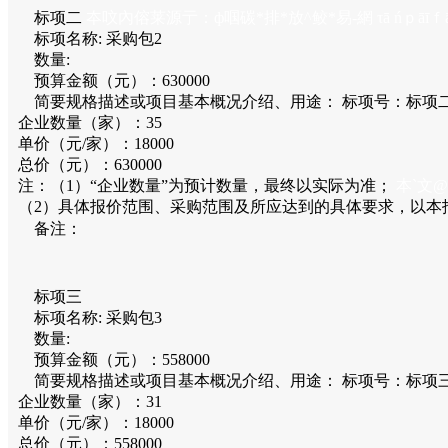
标项二
夲呅內傛莱源亍：ф啯碳*排*放^鲛*易-網 τā ńｐāīｆā
标项名称:
采购包2
数量:
预算金额（元）：
630000
简要规格描述或项目基本概况介绍、用途：
标项号：标项
企业数量（家）：35
单价（元/家）：18000
总价（元）：630000
注：（1）“企业数量”为预计数量，最终以实际为准；
本`文@内
（2）具体报价范围、采购范围及所应达到的具体要求，以本
备注：
标项三
标项名称:
采购包3
数量:
预算金额（元）：
558000
简要规格描述或项目基本概况介绍、用途：
标项号：标项
企业数量（家）：31
单价（元/家）：18000
总价（元）：558000