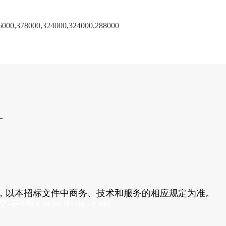
6000,378000,324000,324000,288000
本%文$内-容-来-自；中_国_碳|排 放_
一
求，以本招标文件中商务、技术和服务的相应规定为准。
t an pa ifa ng . c om