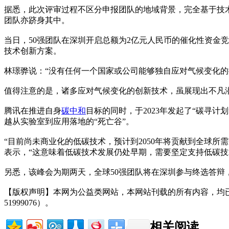
据悉，此次评审过程不区分申报团队的地域背景，完全基于技术
团队亦跻身其中。
当日，50强团队在深圳开启总额为2亿元人民币的催化性资金
技术创新方案。
林璟骅说：“没有任何一个国家或公司能够独自应对气候变化的
值得注意的是，诸多应对气候变化的创新技术，虽展现出不凡
腾讯在推进自身
碳中和
目标的同时，于2023年发起了“碳寻
越从实验室到应用落地的“死亡谷”。
“目前尚未商业化的低碳技术，预计到2050年将贡献到全球所
表示，“这意味着低碳技术发展仍处早期，需要坚定支持低碳技
另悉，该峰会为期两天，全球50强团队将在深圳参与终选答辩
【版权声明】本网为公益类网站，本网站刊载的所有内容，均
51999076）。
相关阅读