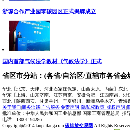
浙琼合作产业园零碳园区正式揭牌成立
国内首部气候法学教材《气候法学》正式
省区市分站：(各省/自治区/直辖市各省
华北【北京、天津、河北石家庄保定、山西太原、内蒙】
东北
华东【上海、山东济南、江苏南京、安徽合肥、江西南昌、浙
西北【陕西西安、甘肃兰州、宁夏银川、新疆乌鲁木齐、青海
关于我们
|
商务洽谈
|
广告服务
|
免责声明
|
隐私权政策
|
版权声明
|
批准单位：中华人民共和国工业信息部 国家工商管理总局 指导
电话：13001194286
Copyright@2014 tanpaifang.com
碳排放交易网
All Rights Reserve