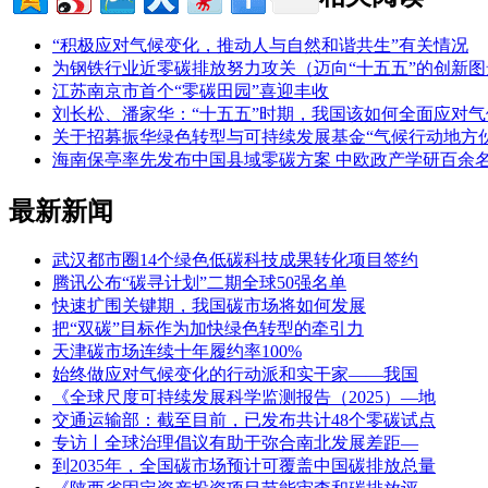
“积极应对气候变化，推动人与自然和谐共生”有关情况
为钢铁行业近零碳排放努力攻关（迈向“十五五”的创新图
江苏南京市首个“零碳田园”喜迎丰收
刘长松、潘家华：“十五五”时期，我国该如何全面应对
关于招募振华绿色转型与可持续发展基金“气候行动地方
海南保亭率先发布中国县域零碳方案 中欧政产学研百余名
最新新闻
武汉都市圈14个绿色低碳科技成果转化项目签约
腾讯公布“碳寻计划”二期全球50强名单
快速扩围关键期，我国碳市场将如何发展
把“双碳”目标作为加快绿色转型的牵引力
天津碳市场连续十年履约率100%
始终做应对气候变化的行动派和实干家——我国
《全球尺度可持续发展科学监测报告（2025）—地
交通运输部：截至目前，已发布共计48个零碳试点
专访丨全球治理倡议有助于弥合南北发展差距—
到2035年，全国碳市场预计可覆盖中国碳排放总量