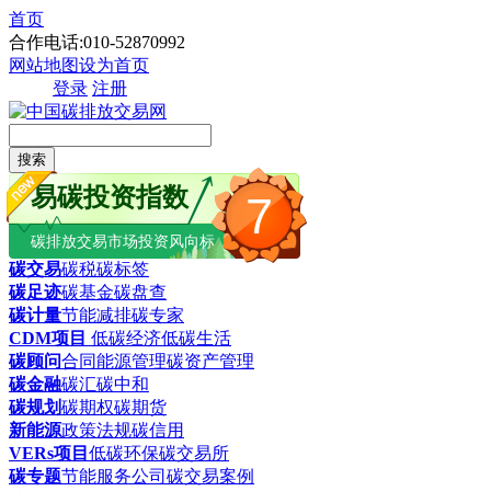
首页
合作电话:010-52870992
网站地图
设为首页
登录
注册
搜索
易碳投资指数
7
碳排放交易市场投资风向标
碳交易
碳税
碳标签
碳足迹
碳基金
碳盘查
碳计量
节能减排
碳专家
CDM项目
低碳经济
低碳生活
碳顾问
合同能源管理
碳资产管理
碳金融
碳汇
碳中和
碳规划
碳期权
碳期货
新能源
政策法规
碳信用
VERs项目
低碳环保
碳交易所
碳专题
节能服务公司
碳交易案例