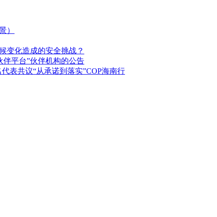
景）
气候变化造成的安全挑战？
伙伴平台”伙伴机构的公告
代表共议“从承诺到落实”COP海南行