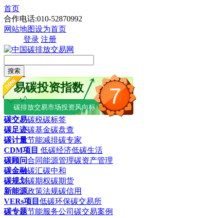
首页
合作电话:010-52870992
网站地图
设为首页
登录
注册
搜索
易碳投资指数
7
碳排放交易市场投资风向标
碳交易
碳税
碳标签
碳足迹
碳基金
碳盘查
碳计量
节能减排
碳专家
CDM项目
低碳经济
低碳生活
碳顾问
合同能源管理
碳资产管理
碳金融
碳汇
碳中和
碳规划
碳期权
碳期货
新能源
政策法规
碳信用
VERs项目
低碳环保
碳交易所
碳专题
节能服务公司
碳交易案例