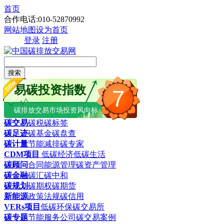
首页
合作电话:010-52870992
网站地图
设为首页
登录
注册
搜索
易碳投资指数
7
碳排放交易市场投资风向标
碳交易
碳税
碳标签
碳足迹
碳基金
碳盘查
碳计量
节能减排
碳专家
CDM项目
低碳经济
低碳生活
碳顾问
合同能源管理
碳资产管理
碳金融
碳汇
碳中和
碳规划
碳期权
碳期货
新能源
政策法规
碳信用
VERs项目
低碳环保
碳交易所
碳专题
节能服务公司
碳交易案例