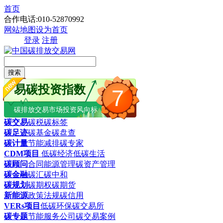
首页
合作电话:010-52870992
网站地图
设为首页
登录
注册
搜索
易碳投资指数
7
碳排放交易市场投资风向标
碳交易
碳税
碳标签
碳足迹
碳基金
碳盘查
碳计量
节能减排
碳专家
CDM项目
低碳经济
低碳生活
碳顾问
合同能源管理
碳资产管理
碳金融
碳汇
碳中和
碳规划
碳期权
碳期货
新能源
政策法规
碳信用
VERs项目
低碳环保
碳交易所
碳专题
节能服务公司
碳交易案例