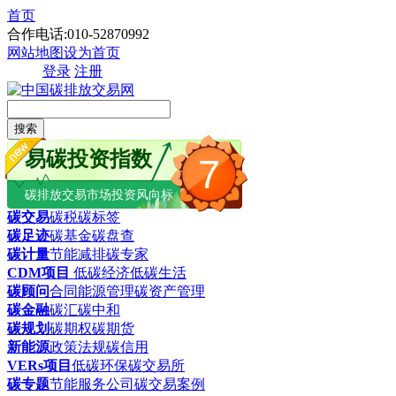
首页
合作电话:010-52870992
网站地图
设为首页
登录
注册
搜索
易碳投资指数
7
碳排放交易市场投资风向标
碳交易
碳税
碳标签
碳足迹
碳基金
碳盘查
碳计量
节能减排
碳专家
CDM项目
低碳经济
低碳生活
碳顾问
合同能源管理
碳资产管理
碳金融
碳汇
碳中和
碳规划
碳期权
碳期货
新能源
政策法规
碳信用
VERs项目
低碳环保
碳交易所
碳专题
节能服务公司
碳交易案例