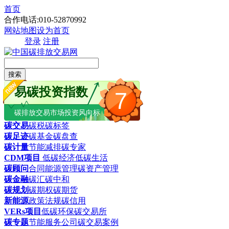
首页
合作电话:010-52870992
网站地图
设为首页
登录
注册
搜索
易碳投资指数
7
碳排放交易市场投资风向标
碳交易
碳税
碳标签
碳足迹
碳基金
碳盘查
碳计量
节能减排
碳专家
CDM项目
低碳经济
低碳生活
碳顾问
合同能源管理
碳资产管理
碳金融
碳汇
碳中和
碳规划
碳期权
碳期货
新能源
政策法规
碳信用
VERs项目
低碳环保
碳交易所
碳专题
节能服务公司
碳交易案例