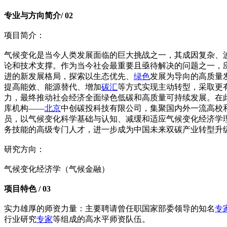
专业与方向简介/ 02
项目简介：
气候变化是当今人类发展面临的巨大挑战之一，其成因复杂、
论和技术支撑。作为当今社会最重要且亟待解决的问题之一，
进的新发展格局，探索以生态优先、
绿色
发展为导向的高质量
提高能效、能源替代、增加
碳汇
等方式实现主动转型，采取更
力，最终推动社会经济全面绿色低碳和高质量可持续发展。在
库机构——
北京
中创碳投科技有限公司，集聚国内外一流高校
员，以气候变化科学基础与认知、减缓和适应气候变化经济学
务技能的高级专门人才，进一步成为中国未来双碳产业转型升
研究方向：
气候变化经济学（气候金融）
项目特色 / 03
实力雄厚的师资力量：主要聘请曾任职国家部委领导的知名
专
行业研究
专家
等组成的高水平师资队伍。