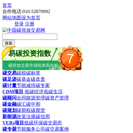
首页
合作电话:010-52870992
网站地图
设为首页
登录
注册
搜索
易碳投资指数
7
碳排放交易市场投资风向标
碳交易
碳税
碳标签
碳足迹
碳基金
碳盘查
碳计量
节能减排
碳专家
CDM项目
低碳经济
低碳生活
碳顾问
合同能源管理
碳资产管理
碳金融
碳汇
碳中和
碳规划
碳期权
碳期货
新能源
政策法规
碳信用
VERs项目
低碳环保
碳交易所
碳专题
节能服务公司
碳交易案例