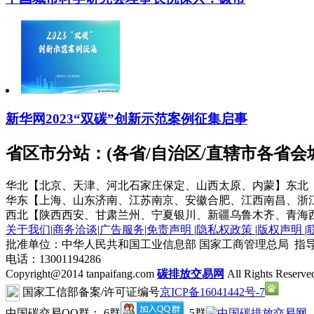
新华网2023“双碳”创新示范案例征集启事
省区市分站：(各省/自治区/直辖市各省
华北【北京、天津、河北石家庄保定、山西太原、内蒙】
东北
华东【上海、山东济南、江苏南京、安徽合肥、江西南昌、浙
西北【陕西西安、甘肃兰州、宁夏银川、新疆乌鲁木齐、青海
关于我们
|
商务洽谈
|
广告服务
|
免责声明
|
隐私权政策
|
版权声明
|
批准单位：中华人民共和国工业信息部 国家工商管理总局 指导
电话：13001194286
Copyright@2014 tanpaifang.com
碳排放交易网
All Rights Reserve
国家工信部备案/许可证编号
京ICP备16041442号-7
中国碳交易QQ群： 6群
5群