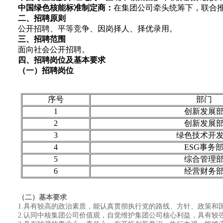
中国绿色核能标准制定商：
在集团公司牵头统筹下，联合
二、招聘原则
公开招聘、平等竞争、因岗择人、择优录用。
本+文+内.容.来
三、招聘范围
面向社会公开招聘。
四、招聘岗位及基本要求
（一）招聘岗位
序号
部门
1
创新发展
2
创新发展
3
绿色技术开
4
ESG事务
5
综合管理
6
经营财务
（二）基本要求
1.具有较高的政治素质，能认真贯彻执行党的路线、方针、政策和
2.认同中核集团公司价值观，自觉维护集团公司核心利益，具有较