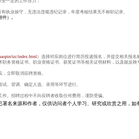
承受一定的工作压力；
；
和执业操守，无违法违规违纪记录，年度考核结果无不称职记录。
附件）。
本文@内/容/来/自:中-国-碳^排-放-交易&*网-tan pai fang . com
haopin/tzc/index.html
）选择对应岗位进行简历投递报名，并提交相关报名
职务资格证书、职业资格证书、获奖证书等相关证明材料，以及能反映专
实，立即取消应聘资格。
试、背调、确定人选、录用等环节进行。
作。招聘过程中不向应聘者收取任何费用，谨防受骗。
已署名来源和作者，仅供访问者个人学习、研究或欣赏之用，如