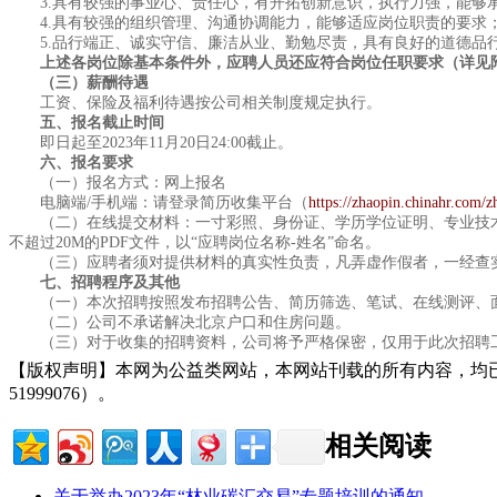
3.具有较强的事业心、责任心，有开拓创新意识，执行力强，能够
4.具有较强的组织管理、沟通协调能力，能够适应岗位职责的要求
5.品行端正、诚实守信、廉洁从业、勤勉尽责，具有良好的道德品行
上述各岗位除基本条件外，应聘人员还应符合岗位任职要求（详见
（三）薪酬待遇
工资、保险及福利待遇按公司相关制度规定执行。
五、报名截止时间
即日起至2023年11月20日24:00截止。
六、报名要求
（一）报名方式：网上报名
电脑端/手机端：请登录简历收集平台（
https://zhaopin.chinahr.com/z
（二）在线提交材料：一寸彩照、身份证、学历学位证明、专业技术
不超过20M的PDF文件，以“应聘岗位名称-姓名”命名。
（三）应聘者须对提供材料的真实性负责，凡弄虚作假者，一经查
七、招聘程序及其他
（一）本次招聘按照发布招聘公告、简历筛选、笔试、在线测评、面
（二）公司不承诺解决北京户口和住房问题。
（三）对于收集的招聘资料，公司将予严格保密，仅用于此次招聘工
【版权声明】本网为公益类网站，本网站刊载的所有内容，均
51999076）。
相关阅读
关于举办2023年“林业碳汇交易”专题培训的通知