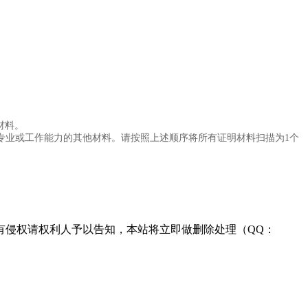
材料。
内.容.来.自：中`国`碳#排*放*交*易^网 t a np ai f an g.com
业或工作能力的其他材料。请按照上述顺序将所有证明材料扫描为1个
有侵权请权利人予以告知，本站将立即做删除处理（QQ：