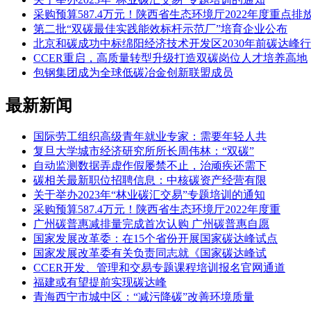
采购预算587.4万元！陕西省生态环境厅2022年度重
第二批“双碳最佳实践能效标杆示范厂”培育企业公布
北京和碳成功中标绵阳经济技术开发区2030年前碳达峰
CCER重启，高质量转型升级打造双碳岗位人才培养高地
包钢集团成为全球低碳冶金创新联盟成员
最新新闻
国际劳工组织高级青年就业专家：需要年轻人共
复旦大学城市经济研究所所长周伟林：“双碳”
自动监测数据弄虚作假屡禁不止，治顽疾还需下
碳相关最新职位招聘信息：中核碳资产经营有限
关于举办2023年“林业碳汇交易”专题培训的通知
采购预算587.4万元！陕西省生态环境厅2022年度重
广州碳普惠减排量完成首次认购 广州碳普惠自愿
国家发展改革委：在15个省份开展国家碳达峰试点
国家发展改革委有关负责同志就《国家碳达峰试
CCER开发、管理和交易专题课程培训报名官网通道
福建或有望提前实现碳达峰
青海西宁市城中区：“减污降碳”改善环境质量