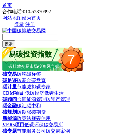
首页
合作电话:010-52870992
网站地图
设为首页
登录
注册
搜索
易碳投资指数
7
碳排放交易市场投资风向标
碳交易
碳税
碳标签
碳足迹
碳基金
碳盘查
碳计量
节能减排
碳专家
CDM项目
低碳经济
低碳生活
碳顾问
合同能源管理
碳资产管理
碳金融
碳汇
碳中和
碳规划
碳期权
碳期货
新能源
政策法规
碳信用
VERs项目
低碳环保
碳交易所
碳专题
节能服务公司
碳交易案例