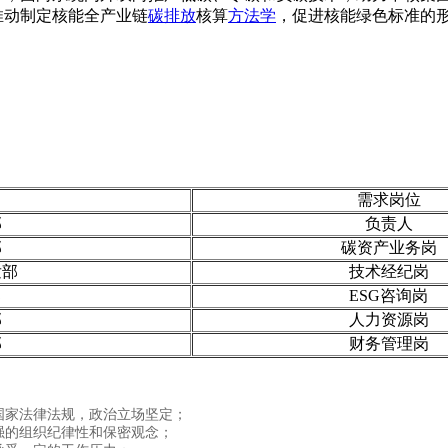
推动制定核能全产业链
碳排放
核算
方法学
，促进核能绿色标准的
.自：中`国`碳`排*放*交*易^网 t a np ai fan g.com
需求岗位
部
负责人
部
碳资产业务岗
发部
技术经纪岗
部
ESG咨询岗
部
人力资源岗
部
财务管理岗
国家法律法规，政治立场坚定；
强的组织纪律性和保密观念；