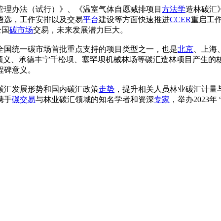
易管理办法（试行）》、《温室气体自愿减排项目
方法学
造林碳汇
遴选，工作安排以及交易
平台
建设等方面快速推进
CCER
重启工
全国
碳市场
交易，未来发展潜力巨大。
全国统一碳市场首批重点支持的项目类型之一，也是
北京
、上海
顺义、承德丰宁千松坝、塞罕坝机械林场等碳汇造林项目产生的
程碑意义。
碳汇发展形势和国内碳汇政策
走势
，提升相关人员林业碳汇计量
携手
碳交易
与林业碳汇领域的知名学者和资深
专家
，举办2023