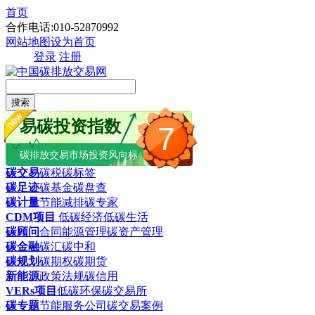
首页
合作电话:010-52870992
网站地图
设为首页
登录
注册
搜索
易碳投资指数
7
碳排放交易市场投资风向标
碳交易
碳税
碳标签
碳足迹
碳基金
碳盘查
碳计量
节能减排
碳专家
CDM项目
低碳经济
低碳生活
碳顾问
合同能源管理
碳资产管理
碳金融
碳汇
碳中和
碳规划
碳期权
碳期货
新能源
政策法规
碳信用
VERs项目
低碳环保
碳交易所
碳专题
节能服务公司
碳交易案例