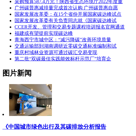
采购预算587.4万元！陕西省生态环境厅2022年度重
广州碳普惠减排量完成首次认购 广州碳普惠自愿
国家发展改革委：在15个省份开展国家碳达峰试点
国家发展改革委有关负责同志就《国家碳达峰试
CCER开发、管理和交易专题课程培训报名官网通道
福建或有望提前实现碳达峰
青海西宁市城中区：“减污降碳”改善环境质量
交通运输部到湖南调研近零碳交通标准编制和试
重庆村域林业资源可通过碳汇交易变现
第二批“双碳最佳实践能效标杆示范厂”培育企
图片新闻
《中国城市绿色出行及其碳排放分析报告