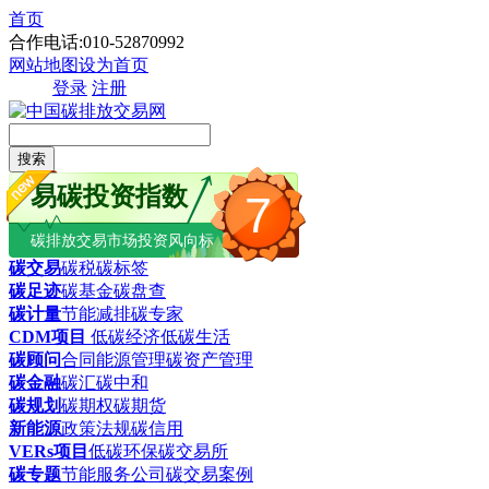
首页
合作电话:010-52870992
网站地图
设为首页
登录
注册
搜索
易碳投资指数
7
碳排放交易市场投资风向标
碳交易
碳税
碳标签
碳足迹
碳基金
碳盘查
碳计量
节能减排
碳专家
CDM项目
低碳经济
低碳生活
碳顾问
合同能源管理
碳资产管理
碳金融
碳汇
碳中和
碳规划
碳期权
碳期货
新能源
政策法规
碳信用
VERs项目
低碳环保
碳交易所
碳专题
节能服务公司
碳交易案例