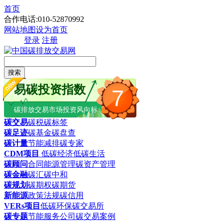
首页
合作电话:010-52870992
网站地图
设为首页
登录
注册
搜索
易碳投资指数
7
碳排放交易市场投资风向标
碳交易
碳税
碳标签
碳足迹
碳基金
碳盘查
碳计量
节能减排
碳专家
CDM项目
低碳经济
低碳生活
碳顾问
合同能源管理
碳资产管理
碳金融
碳汇
碳中和
碳规划
碳期权
碳期货
新能源
政策法规
碳信用
VERs项目
低碳环保
碳交易所
碳专题
节能服务公司
碳交易案例