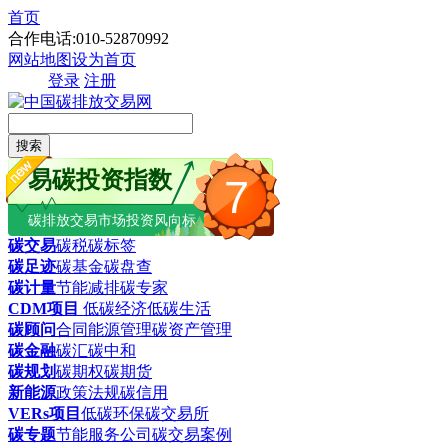
首页
合作电话:010-52870992
网站地图
设为首页
登录
注册
搜索
易碳投资指数
7
碳排放交易市场投资风向标
碳交易
碳税
碳标签
碳足迹
碳基金
碳盘查
碳计量
节能减排
碳专家
CDM项目
低碳经济
低碳生活
碳顾问
合同能源管理
碳资产管理
碳金融
碳汇
碳中和
碳规划
碳期权
碳期货
新能源
政策法规
碳信用
VERs项目
低碳环保
碳交易所
碳专题
节能服务公司
碳交易案例