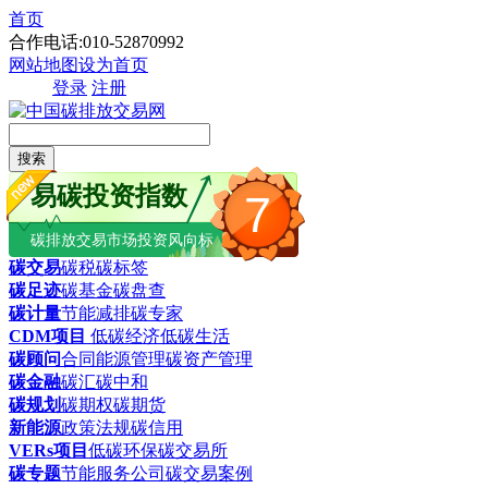
首页
合作电话:010-52870992
网站地图
设为首页
登录
注册
搜索
易碳投资指数
7
碳排放交易市场投资风向标
碳交易
碳税
碳标签
碳足迹
碳基金
碳盘查
碳计量
节能减排
碳专家
CDM项目
低碳经济
低碳生活
碳顾问
合同能源管理
碳资产管理
碳金融
碳汇
碳中和
碳规划
碳期权
碳期货
新能源
政策法规
碳信用
VERs项目
低碳环保
碳交易所
碳专题
节能服务公司
碳交易案例