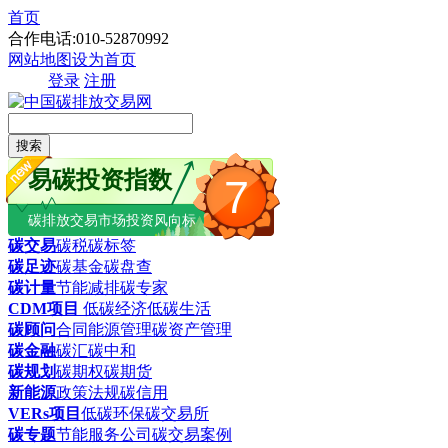
首页
合作电话:010-52870992
网站地图
设为首页
登录
注册
搜索
易碳投资指数
7
碳排放交易市场投资风向标
碳交易
碳税
碳标签
碳足迹
碳基金
碳盘查
碳计量
节能减排
碳专家
CDM项目
低碳经济
低碳生活
碳顾问
合同能源管理
碳资产管理
碳金融
碳汇
碳中和
碳规划
碳期权
碳期货
新能源
政策法规
碳信用
VERs项目
低碳环保
碳交易所
碳专题
节能服务公司
碳交易案例