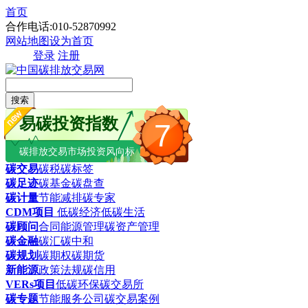
首页
合作电话:010-52870992
网站地图
设为首页
登录
注册
搜索
易碳投资指数
7
碳排放交易市场投资风向标
碳交易
碳税
碳标签
碳足迹
碳基金
碳盘查
碳计量
节能减排
碳专家
CDM项目
低碳经济
低碳生活
碳顾问
合同能源管理
碳资产管理
碳金融
碳汇
碳中和
碳规划
碳期权
碳期货
新能源
政策法规
碳信用
VERs项目
低碳环保
碳交易所
碳专题
节能服务公司
碳交易案例