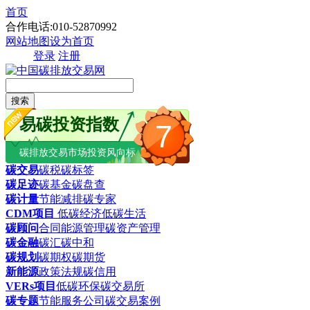
首页
合作电话:010-52870992
网站地图
设为首页
登录
注册
搜索
易碳投资指数
7
碳排放交易市场投资风向标
碳交易
碳税
碳标签
碳足迹
碳基金
碳盘查
碳计量
节能减排
碳专家
CDM项目
低碳经济
低碳生活
碳顾问
合同能源管理
碳资产管理
碳金融
碳汇
碳中和
碳规划
碳期权
碳期货
新能源
政策法规
碳信用
VERs项目
低碳环保
碳交易所
碳专题
节能服务公司
碳交易案例