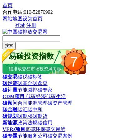
首页
合作电话:010-52870992
网站地图
设为首页
登录
注册
搜索
易碳投资指数
7
碳排放交易市场投资风向标
碳交易
碳税
碳标签
碳足迹
碳基金
碳盘查
碳计量
节能减排
碳专家
CDM项目
低碳经济
低碳生活
碳顾问
合同能源管理
碳资产管理
碳金融
碳汇
碳中和
碳规划
碳期权
碳期货
新能源
政策法规
碳信用
VERs项目
低碳环保
碳交易所
碳专题
节能服务公司
碳交易案例