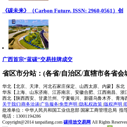
《碳未来》（Carbon Future, ISSN: 2960-0561）创
广西首宗“蓝碳”交易挂牌成交
省区市分站：(各省/自治区/直辖市各省
华北【北京、天津、河北石家庄保定、山西太原、内蒙】
东北
华东【上海、山东济南、江苏南京、安徽合肥、江西南昌、浙
西北【陕西西安、甘肃兰州、宁夏银川、新疆乌鲁木齐、青海
关于我们
|
商务洽谈
|
广告服务
|
免责声明
|
隐私权政策
|
版权声明
|
批准单位：中华人民共和国工业信息部 国家工商管理总局 指导
电话：13001194286
Copyright@2014 tanpaifang.com
碳排放交易网
All Rights Reserve