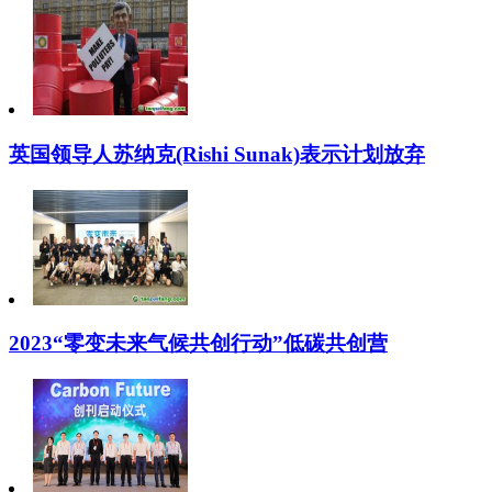
英国领导人苏纳克(Rishi Sunak)表示计划放弃
2023“零变未来气候共创行动”低碳共创营