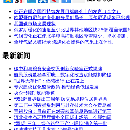
韩正在联合国可持续发展目标峰会上的发言（全文）
欧盟哥白尼气候变化服务局副局长：厄尔尼诺现象已出现
我国碳市场发展现状
俄罗斯暖化的速度至少比世界其他地区快2.5倍 覆盖该国
气候变化正在使北半球高纬度地区降雪减少、降水增加，
全球气温又破纪录 燃烧化石燃料的恶果正在体现
最新新闻
碳中和与粮食安全交叉创新实验室正式揭牌
航民股份董秘李军晓：数字化改造赋能减排降碳
“世界无车日”：低碳出行 正在路上
专家建议优化监管政策 推动绿色低碳发展
央企“领跑”氢能赛道
“双碳”目标提出三周年 碳交易规模位居世界首
第二届中国碳捕集利用与封存技术大会在青岛举
宝钢股份：目前正在对碳核算信息系统进行第三
河北省生态环境厅举办全国碳市场第二个履约周
“双碳”三年：绿色路径下产业崛起 涌入第一批
碳减排支持工具发挥了“信号”作用