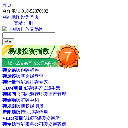
首页
合作电话:010-52870992
网站地图
设为首页
登录
注册
搜索
易碳投资指数
7
碳排放交易市场投资风向标
碳交易
碳税
碳标签
碳足迹
碳基金
碳盘查
碳计量
节能减排
碳专家
CDM项目
低碳经济
低碳生活
碳顾问
合同能源管理
碳资产管理
碳金融
碳汇
碳中和
碳规划
碳期权
碳期货
新能源
政策法规
碳信用
VERs项目
低碳环保
碳交易所
碳专题
节能服务公司
碳交易案例