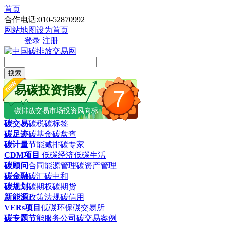
首页
合作电话:010-52870992
网站地图
设为首页
登录
注册
搜索
易碳投资指数
7
碳排放交易市场投资风向标
碳交易
碳税
碳标签
碳足迹
碳基金
碳盘查
碳计量
节能减排
碳专家
CDM项目
低碳经济
低碳生活
碳顾问
合同能源管理
碳资产管理
碳金融
碳汇
碳中和
碳规划
碳期权
碳期货
新能源
政策法规
碳信用
VERs项目
低碳环保
碳交易所
碳专题
节能服务公司
碳交易案例