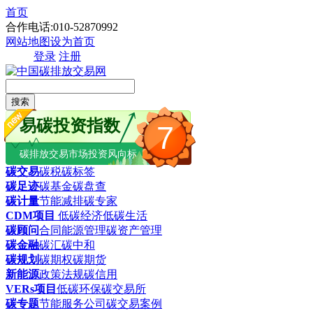
首页
合作电话:010-52870992
网站地图
设为首页
登录
注册
搜索
易碳投资指数
7
碳排放交易市场投资风向标
碳交易
碳税
碳标签
碳足迹
碳基金
碳盘查
碳计量
节能减排
碳专家
CDM项目
低碳经济
低碳生活
碳顾问
合同能源管理
碳资产管理
碳金融
碳汇
碳中和
碳规划
碳期权
碳期货
新能源
政策法规
碳信用
VERs项目
低碳环保
碳交易所
碳专题
节能服务公司
碳交易案例