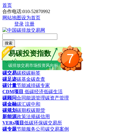
首页
合作电话:010-52870992
网站地图
设为首页
登录
注册
搜索
易碳投资指数
7
碳排放交易市场投资风向标
碳交易
碳税
碳标签
碳足迹
碳基金
碳盘查
碳计量
节能减排
碳专家
CDM项目
低碳经济
低碳生活
碳顾问
合同能源管理
碳资产管理
碳金融
碳汇
碳中和
碳规划
碳期权
碳期货
新能源
政策法规
碳信用
VERs项目
低碳环保
碳交易所
碳专题
节能服务公司
碳交易案例