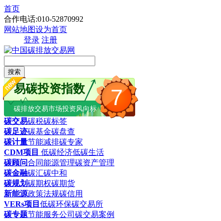
首页
合作电话:010-52870992
网站地图
设为首页
登录
注册
搜索
易碳投资指数
7
碳排放交易市场投资风向标
碳交易
碳税
碳标签
碳足迹
碳基金
碳盘查
碳计量
节能减排
碳专家
CDM项目
低碳经济
低碳生活
碳顾问
合同能源管理
碳资产管理
碳金融
碳汇
碳中和
碳规划
碳期权
碳期货
新能源
政策法规
碳信用
VERs项目
低碳环保
碳交易所
碳专题
节能服务公司
碳交易案例