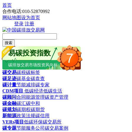
首页
合作电话:010-52870992
网站地图
设为首页
登录
注册
搜索
易碳投资指数
7
碳排放交易市场投资风向标
碳交易
碳税
碳标签
碳足迹
碳基金
碳盘查
碳计量
节能减排
碳专家
CDM项目
低碳经济
低碳生活
碳顾问
合同能源管理
碳资产管理
碳金融
碳汇
碳中和
碳规划
碳期权
碳期货
新能源
政策法规
碳信用
VERs项目
低碳环保
碳交易所
碳专题
节能服务公司
碳交易案例