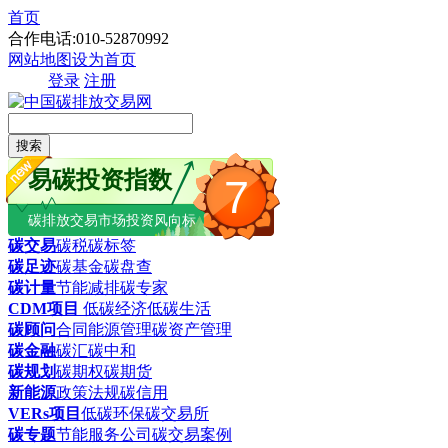
首页
合作电话:010-52870992
网站地图
设为首页
登录
注册
搜索
易碳投资指数
7
碳排放交易市场投资风向标
碳交易
碳税
碳标签
碳足迹
碳基金
碳盘查
碳计量
节能减排
碳专家
CDM项目
低碳经济
低碳生活
碳顾问
合同能源管理
碳资产管理
碳金融
碳汇
碳中和
碳规划
碳期权
碳期货
新能源
政策法规
碳信用
VERs项目
低碳环保
碳交易所
碳专题
节能服务公司
碳交易案例