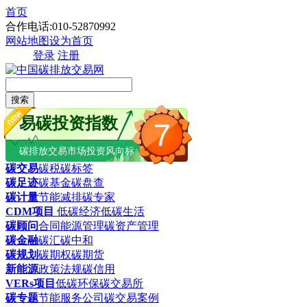
首页
合作电话:010-52870992
网站地图
设为首页
登录
注册
搜索
易碳投资指数
7
碳排放交易市场投资风向标
碳交易
碳税
碳标签
碳足迹
碳基金
碳盘查
碳计量
节能减排
碳专家
CDM项目
低碳经济
低碳生活
碳顾问
合同能源管理
碳资产管理
碳金融
碳汇
碳中和
碳规划
碳期权
碳期货
新能源
政策法规
碳信用
VERs项目
低碳环保
碳交易所
碳专题
节能服务公司
碳交易案例