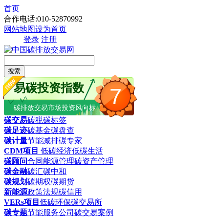
首页
合作电话:010-52870992
网站地图
设为首页
登录
注册
搜索
易碳投资指数
7
碳排放交易市场投资风向标
碳交易
碳税
碳标签
碳足迹
碳基金
碳盘查
碳计量
节能减排
碳专家
CDM项目
低碳经济
低碳生活
碳顾问
合同能源管理
碳资产管理
碳金融
碳汇
碳中和
碳规划
碳期权
碳期货
新能源
政策法规
碳信用
VERs项目
低碳环保
碳交易所
碳专题
节能服务公司
碳交易案例