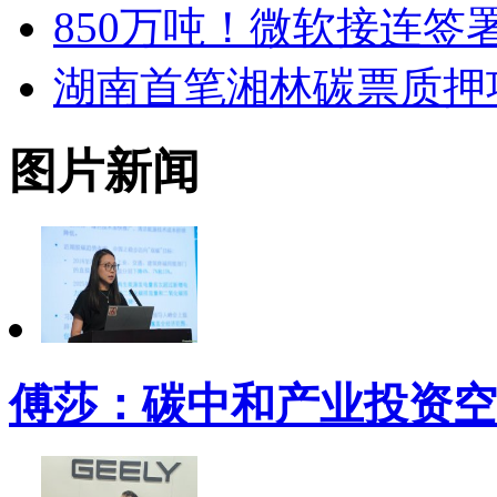
850万吨！微软接连签
湖南首笔湘林碳票质押
图片新闻
傅莎：碳中和产业投资空