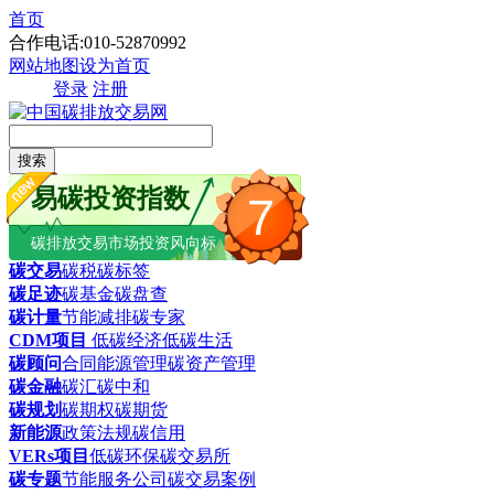
首页
合作电话:010-52870992
网站地图
设为首页
登录
注册
搜索
易碳投资指数
7
碳排放交易市场投资风向标
碳交易
碳税
碳标签
碳足迹
碳基金
碳盘查
碳计量
节能减排
碳专家
CDM项目
低碳经济
低碳生活
碳顾问
合同能源管理
碳资产管理
碳金融
碳汇
碳中和
碳规划
碳期权
碳期货
新能源
政策法规
碳信用
VERs项目
低碳环保
碳交易所
碳专题
节能服务公司
碳交易案例