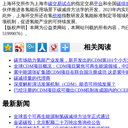
上海环交所作为上海市
碳交易
试点
的指定交易
平台
和全国
碳排
伙伴推进各氢能应用场景下碳减排方法学的开发。2023年内
此外，上海环交所还在氢
价格
指数研发及氢能标准制定等领域
项机制，促进氢能产业的可持续发展。
【版权声明】本网为公益类网站，本网站刊载的所有内容，均
51999076）。
相关阅读
碳市场助力氢能产业发展，新开发出的CDM第101个小方
全球CDM项目概况：CDM项目聚焦可再生能源领域，中
冀中能源张矿集团CDM项目在联合国注册成功 这是冀中
碳减排量的代理商
深度解析清洁发展机制（CDM）能否可持续发展？
已经注册的CDM项目或可撤出CDM机制改成国内的CCE
最新新闻
全球首个可再生能源制氢碳减排方法学正式通过
金诺碳投｜北京配额二十万吨出售询价公告